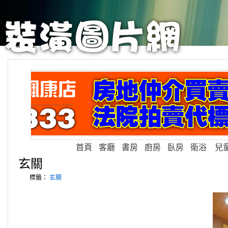
首頁
客廳
書房
廚房
臥房
衛浴
兒
玄關
標籤：
玄關