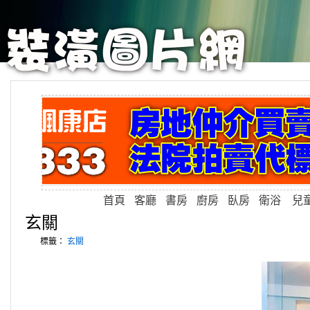
首頁
客廳
書房
廚房
臥房
衛浴
兒
玄關
標籤：
玄關