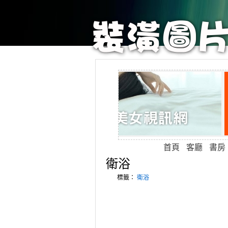
首頁
客廳
書房
衛浴
標籤：
衛浴