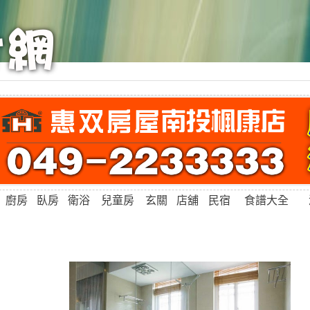
廚房
臥房
衛浴
兒童房
玄關
店舖
民宿
食譜大全