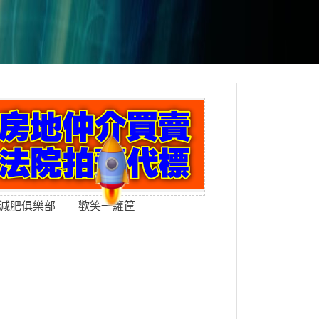
減肥俱樂部
歡笑一籮筐