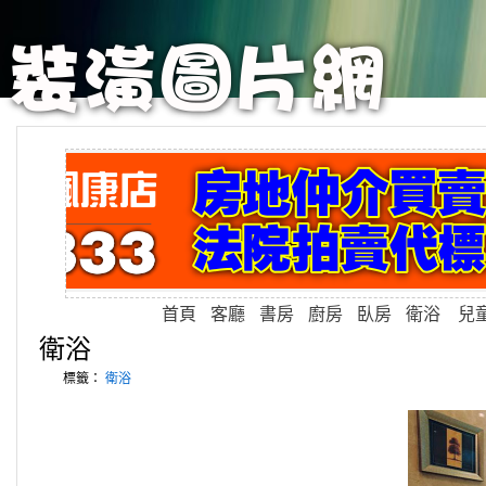
首頁
客廳
書房
廚房
臥房
衛浴
兒
衛浴
標籤：
衛浴