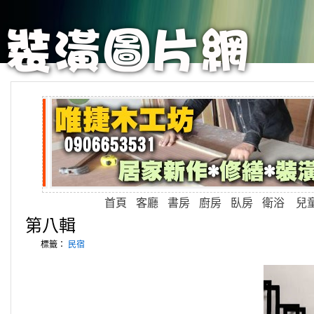
首頁
客廳
書房
廚房
臥房
衛浴
兒
第八輯
標籤：
民宿