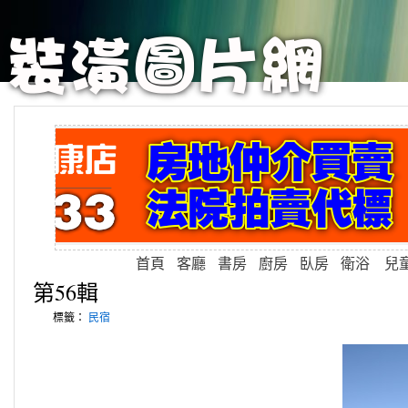
首頁
客廳
書房
廚房
臥房
衛浴
兒
第56輯
標籤：
民宿