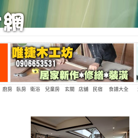
廚房
臥房
衛浴
兒童房
玄關
店舖
民宿
食譜大全