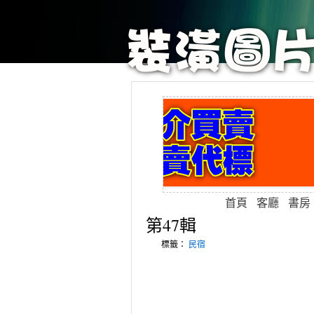
首頁
客廳
書房
第47輯
標籤：
民宿