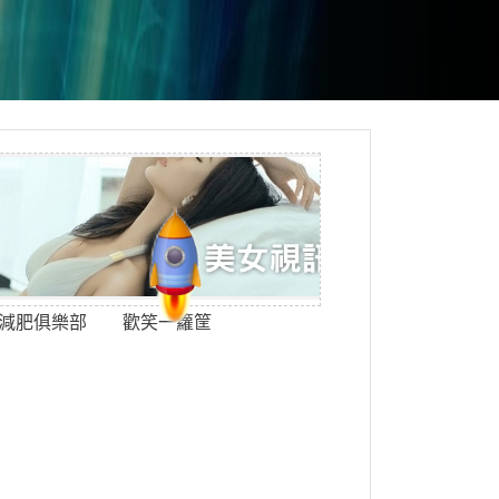
減肥俱樂部
歡笑一籮筐