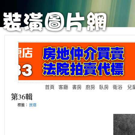
首頁
客廳
書房
廚房
臥房
衛浴
兒
第36輯
標籤：
民宿