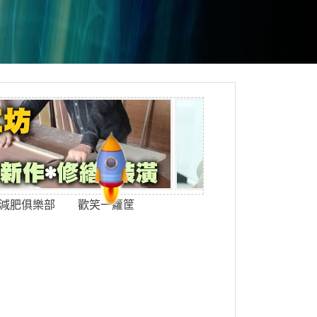
減肥俱樂部
歡笑一籮筐