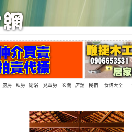
廚房
臥房
衛浴
兒童房
玄關
店舖
民宿
食譜大全