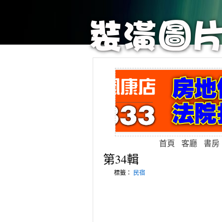
首頁
客廳
書房
第34輯
標籤：
民宿