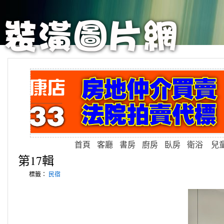
首頁
客廳
書房
廚房
臥房
衛浴
兒
第17輯
標籤：
民宿