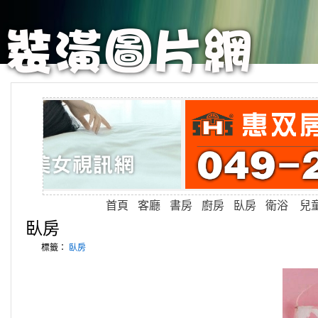
首頁
客廳
書房
廚房
臥房
衛浴
兒
臥房
標籤：
臥房