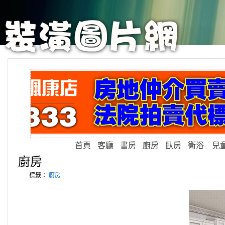
首頁
客廳
書房
廚房
臥房
衛浴
兒
廚房
標籤：
廚房