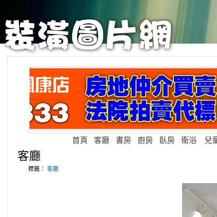
首頁
客廳
書房
廚房
臥房
衛浴
兒
客廳
標籤：
客廳