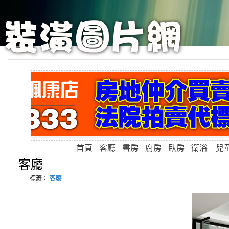
首頁
客廳
書房
廚房
臥房
衛浴
兒
客廳
標籤：
客廳