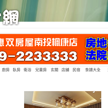
廚房
臥房
衛浴
兒童房
玄關
店舖
民宿
食譜大全