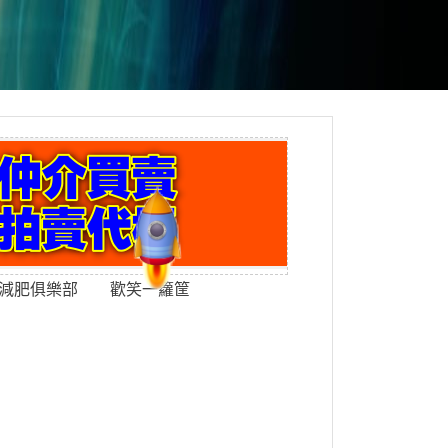
減肥俱樂部
歡笑一籮筐