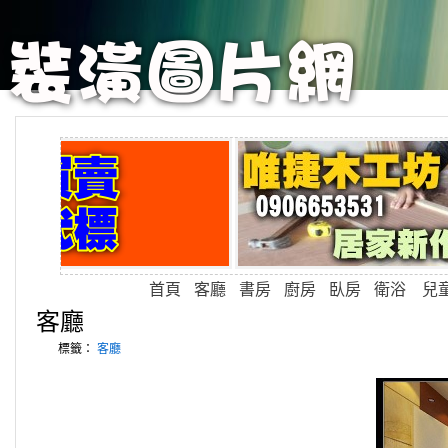
首頁
客廳
書房
廚房
臥房
衛浴
兒
客廳
標籤：
客廳