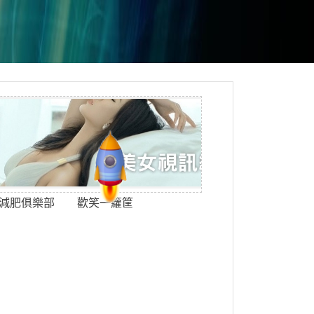
減肥俱樂部
歡笑一籮筐