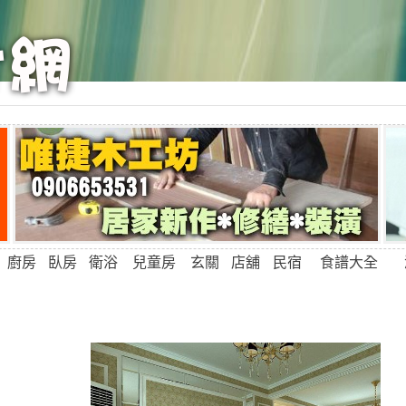
廚房
臥房
衛浴
兒童房
玄關
店舖
民宿
食譜大全