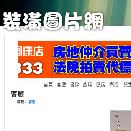
首頁
客廳
書房
廚房
臥房
衛浴
兒
客廳
標籤：
客廳