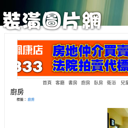
首頁
客廳
書房
廚房
臥房
衛浴
兒
廚房
標籤：
廚房