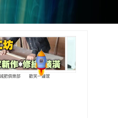
減肥俱樂部
歡笑一籮筐