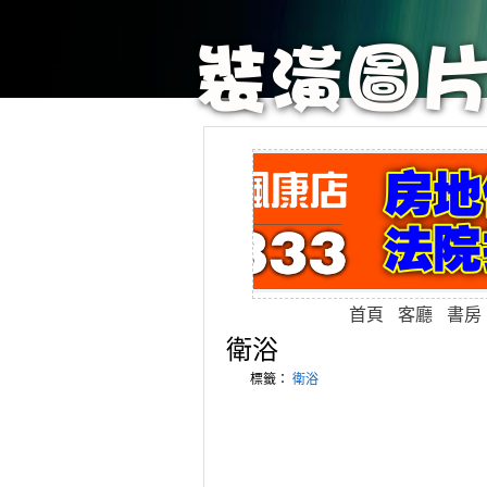
首頁
客廳
書房
衛浴
標籤：
衛浴