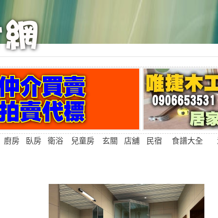
廚房
臥房
衛浴
兒童房
玄關
店舖
民宿
食譜大全