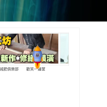
減肥俱樂部
歡笑一籮筐