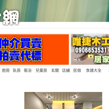
廚房
臥房
衛浴
兒童房
玄關
店舖
民宿
食譜大全