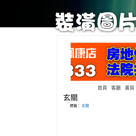
首頁
客廳
書房
玄關
標籤：
玄關