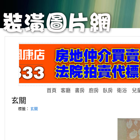
首頁
客廳
書房
廚房
臥房
衛浴
兒
玄關
標籤：
玄關