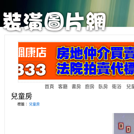
首頁
客廳
書房
廚房
臥房
衛浴
兒
兒童房
標籤：
兒童房